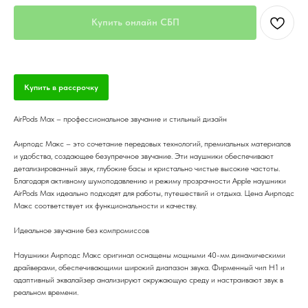
Купить онлайн СБП
Купить в рассрочку
AirPods Max – профессиональное звучание и стильный дизайн
Аирподс Макс – это сочетание передовых технологий, премиальных материалов
и удобства, создающее безупречное звучание. Эти наушники обеспечивают
детализированный звук, глубокие басы и кристально чистые высокие частоты.
Благодаря активному шумоподавлению и режиму прозрачности Apple наушники
AirPods Max идеально подходят для работы, путешествий и отдыха. Цена Аирподс
Макс соответствует их функциональности и качеству.
Идеальное звучание без компромиссов
Наушники Аирподс Макс оригинал оснащены мощными 40-мм динамическими
драйверами, обеспечивающими широкий диапазон звука. Фирменный чип H1 и
адаптивный эквалайзер анализируют окружающую среду и настраивают звук в
реальном времени.