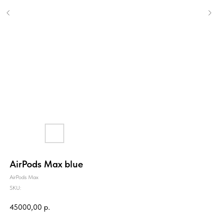
AirPods Max blue
AirPods Max
SKU:
45000,00
р.