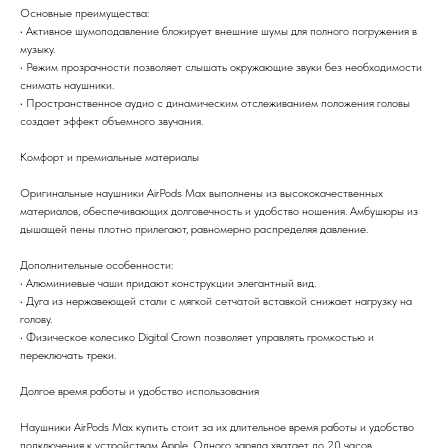
Основные преимущества:
• Активное шумоподавление блокирует внешние шумы для полного погружения в
музыку.
• Режим прозрачности позволяет слышать окружающие звуки без необходимости
снимать наушники.
• Пространственное аудио с динамическим отслеживанием положения головы
создает эффект объемного звучания.
Комфорт и премиальные материалы
Оригинальные наушники AirPods Max выполнены из высококачественных
материалов, обеспечивающих долговечность и удобство ношения. Амбушюры из
дышащей пены плотно прилегают, равномерно распределяя давление.
Дополнительные особенности:
• Алюминиевые чаши придают конструкции элегантный вид.
• Дуга из нержавеющей стали с мягкой сетчатой вставкой снижает нагрузку на
голову.
• Физическое колесико Digital Crown позволяет управлять громкостью и
переключать треки.
Долгое время работы и удобство использования
Наушники AirPods Max купить стоит за их длительное время работы и удобство
подключения к устройствам Apple. Одного заряда хватает до 20 часов