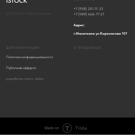
ISTOCK
+7 (938) 201-11-33
© 2025 Все права защищены
+7 (989) 666-77-27
Адрес:
г.Махачкала ул.Коркмасова 107
ДОКУМЕНТАЦИЯ
О ВЛАДЕЛЬЦЕ
Политика конфиденциальности
Публичная офферта
разработка сайта : Aelita
Tilda
Made on