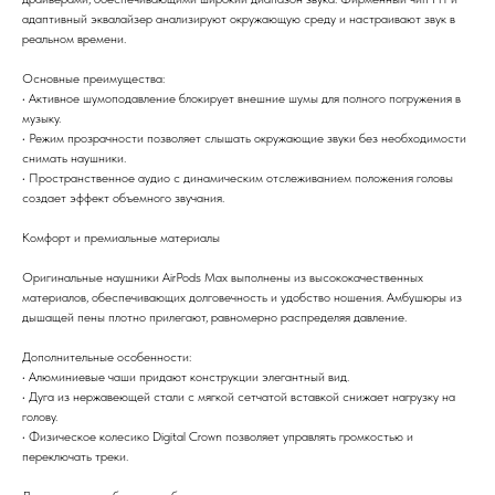
адаптивный эквалайзер анализируют окружающую среду и настраивают звук в
реальном времени.
Основные преимущества:
• Активное шумоподавление блокирует внешние шумы для полного погружения в
музыку.
• Режим прозрачности позволяет слышать окружающие звуки без необходимости
снимать наушники.
• Пространственное аудио с динамическим отслеживанием положения головы
создает эффект объемного звучания.
Комфорт и премиальные материалы
Оригинальные наушники AirPods Max выполнены из высококачественных
материалов, обеспечивающих долговечность и удобство ношения. Амбушюры из
дышащей пены плотно прилегают, равномерно распределяя давление.
Дополнительные особенности:
• Алюминиевые чаши придают конструкции элегантный вид.
• Дуга из нержавеющей стали с мягкой сетчатой вставкой снижает нагрузку на
голову.
• Физическое колесико Digital Crown позволяет управлять громкостью и
переключать треки.