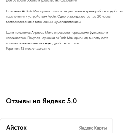
Долгое время работы и удобство использования
Наушники AirPods Max купить стоит за их длительное время работы и удобство
подключения к устройствам Apple. Одного заряда хватает до 20 часов
воспроизведения с включенным шумоподавлением.
Цена наушников Аирподс Макс оправдана передовыми функциями и
надежностью. Покупая наушники AirPods Max оригинал, вы получаете
исключительное качество звука, удобство и стиль.
Гарантия: 12 мес. от магазина
Отзывы на Яндекс 5.0