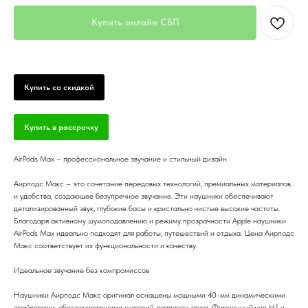
Купить онлайн СБП
Купить со скидкой
Купить в рассрочку
AirPods Max – профессиональное звучание и стильный дизайн
Аирподс Макс – это сочетание передовых технологий, премиальных материалов
и удобства, создающее безупречное звучание. Эти наушники обеспечивают
детализированный звук, глубокие басы и кристально чистые высокие частоты.
Благодаря активному шумоподавлению и режиму прозрачности Apple наушники
AirPods Max идеально подходят для работы, путешествий и отдыха. Цена Аирподс
Макс соответствует их функциональности и качеству.
Идеальное звучание без компромиссов
Наушники Аирподс Макс оригинал оснащены мощными 40-мм динамическими
драйверами, обеспечивающими широкий диапазон звука. Фирменный чип H1 и