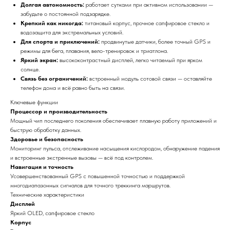
Долгая автономность:
работает сутками при активном использовании —
забудьте о постоянной подзарядке.
Крепкий как никогда:
титановый корпус, прочное сапфировое стекло и
водозащита для экстремальных условий.
Для спорта и приключений:
продвинутые датчики, более точный GPS и
режимы для бега, плавания, вело-тренировок и триатлона.
Яркий экран:
высококонтрастный дисплей, легко читаемый при ярком
солнце.
Связь без ограничений:
встроенный модуль сотовой связи — оставляйте
телефон дома и всё равно быть на связи.
Ключевые функции
Процессор и производительность
Мощный чип последнего поколения обеспечивает плавную работу приложений и
быструю обработку данных.
Здоровье и безопасность
Мониторинг пульса, отслеживание насыщения кислородом, обнаружение падения
и встроенные экстренные вызовы — всё под контролем.
Навигация и точность
Усовершенствованный GPS с повышенной точностью и поддержкой
многодиапазонных сигналов для точного треккинга маршрутов.
Технические характеристики
Дисплей
Яркий OLED, сапфировое стекло
Корпус