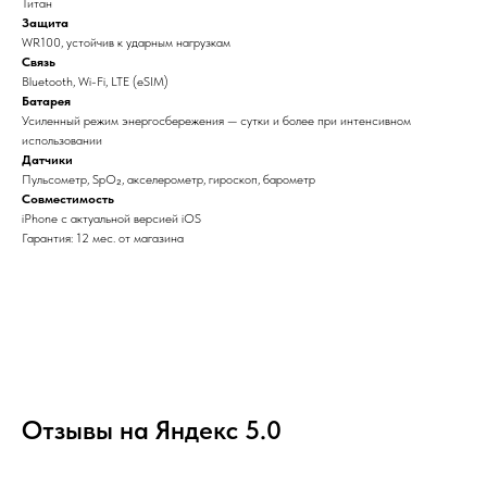
Титан
Защита
WR100, устойчив к ударным нагрузкам
Связь
Bluetooth, Wi-Fi, LTE (eSIM)
Батарея
Усиленный режим энергосбережения — сутки и более при интенсивном
использовании
Датчики
Пульсометр, SpO₂, акселерометр, гироскоп, барометр
Совместимость
iPhone с актуальной версией iOS
Гарантия: 12 мес. от магазина
Отзывы на Яндекс 5.0