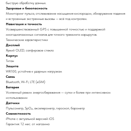
быструю обработку данных.
Здоровье и безопасность
Мониторинг пульса, отслеживание насыщения кислородом, обнаружение падения
и встроенные экстренные вызовы — всё под контролем.
Навигация и точность
Усовершенствованный GPS с повышенной точностью и поддержкой
многодиапазонных сигналов для точного треккинга маршрутов.
Технические характеристики
Дисплей
Яркий OLED, сапфировое стекло
Корпус
Титан
Защита
WR100, устойчив к ударным нагрузкам
Связь
Bluetooth, Wi-Fi, LTE (eSIM)
Батарея
Усиленный режим энергосбережения — сутки и более при интенсивном
использовании
Датчики
Пульсометр, SpO₂, акселерометр, гироскоп, барометр
Совместимость
iPhone с актуальной версией iOS
Гарантия: 12 мес. от магазина