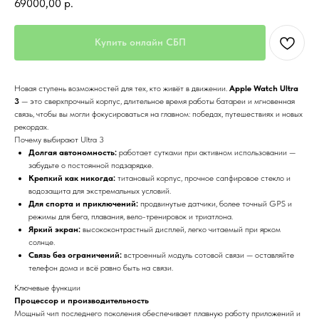
69000,00
р.
Купить онлайн СБП
Новая ступень возможностей для тех, кто живёт в движении.
Apple Watch Ultra
3
— это сверхпрочный корпус, длительное время работы батареи и мгновенная
связь, чтобы вы могли фокусироваться на главном: победах, путешествиях и новых
рекордах.
Почему выбирают Ultra 3
Долгая автономность:
работает сутками при активном использовании —
забудьте о постоянной подзарядке.
Крепкий как никогда:
титановый корпус, прочное сапфировое стекло и
водозащита для экстремальных условий.
Для спорта и приключений:
продвинутые датчики, более точный GPS и
режимы для бега, плавания, вело-тренировок и триатлона.
Яркий экран:
высококонтрастный дисплей, легко читаемый при ярком
солнце.
Связь без ограничений:
встроенный модуль сотовой связи — оставляйте
телефон дома и всё равно быть на связи.
Ключевые функции
Процессор и производительность
Мощный чип последнего поколения обеспечивает плавную работу приложений и