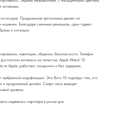
 спортивного. Экраны безрамочные, с насыщенными цветами,
я читаемым.
тся на руке. Продуманная эргономика делает их
м ношении. Благодаря сменным ремешкам, один гаджет
бразы и ситуации.
нировании, навигации, общении, безопасности. Телефон
достаточно взглянуть на запястье. Apple Watch 10
йств Apple, работают синхронно и без задержек.
т выбранной модификации. Эпл Вотч 10 подойдут тем, кто
ии и продуманный дизайн. Смарт-часы выводят
новый уровень.
аете надёжного партнёра в ритме дня.