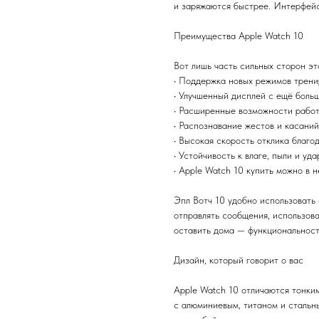
и заряжаются быстрее. Интерфейс
Преимущества Apple Watch 10
Вот лишь часть сильных сторон эт
• Поддержка новых режимов трени
• Улучшенный дисплей с ещё боль
• Расширенные возможности работ
• Распознавание жестов и касаний
• Высокая скорость отклика благо
• Устойчивость к влаге, пыли и уд
• Apple Watch 10 купить можно в 
Эпл Вотч 10 удобно использовать 
отправлять сообщения, использов
оставить дома — функциональности
Дизайн, который говорит о вас
Apple Watch 10 отличаются тонки
с алюминиевым, титаном и стальн