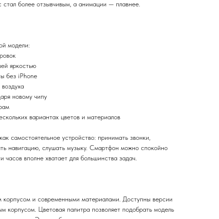
 стал более отзывчивым, а анимации — плавнее.
ой модели:
ровок
шей яркостью
ы без iPhone
 воздуха
даря новому чипу
арам
нескольких вариантах цветов и материалов
как самостоятельное устройство: принимать звонки,
ать навигацию, слушать музыку. Смартфон можно спокойно
 часов вполне хватает для большинства задач.
м корпусом и современными материалами. Доступны версии
ым корпусом. Цветовая палитра позволяет подобрать модель