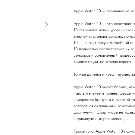
Apple Watch 10 — продвинутые те
Apple Watch 10 — это сочетание т
10 открывают новый уровень взаи
включения становится ясно, почем
10 — значит получить удобный инс
10 полностью соответствует их во
сенсоров и обновлённый процессо
комплектации, но каждая версия —
Точные датчики и новая глубина в
Apple Watch 10 умеют больше, че
чувствительнее и точнее. Сердечн
измеряется быстро и с высокой т
оставаться активными и замотиви
достижения. Смарт-часы не только
индивидуальные рекомендации.
Кроме того, Apple Watch 10 полу