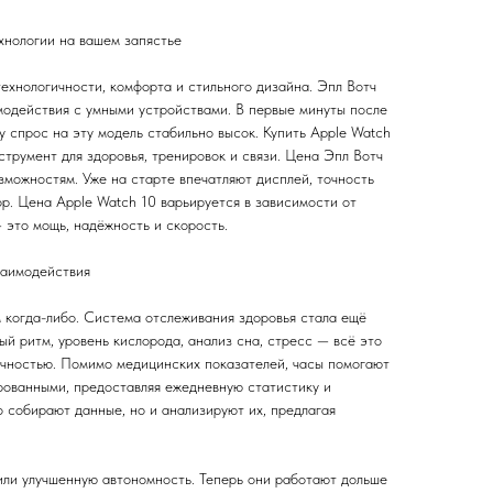
хнологии на вашем запястье
ехнологичности, комфорта и стильного дизайна. Эпл Вотч
модействия с умными устройствами. В первые минуты после
у спрос на эту модель стабильно высок. Купить Apple Watch
трумент для здоровья, тренировок и связи. Цена Эпл Вотч
зможностям. Уже на старте впечатляют дисплей, точность
р. Цена Apple Watch 10 варьируется в зависимости от
 это мощь, надёжность и скорость.
заимодействия
м когда-либо. Система отслеживания здоровья стала ещё
ый ритм, уровень кислорода, анализ сна, стресс — всё это
очностью. Помимо медицинских показателей, часы помогают
рованными, предоставляя ежедневную статистику и
 собирают данные, но и анализируют их, предлагая
чили улучшенную автономность. Теперь они работают дольше