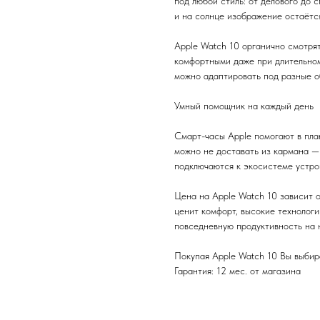
под любой стиль: от делового до
и на солнце изображение остаётс
Apple Watch 10 органично смотря
комфортными даже при длительно
можно адаптировать под разные о
Умный помощник на каждый день
Смарт-часы Apple помогают в пла
можно не доставать из кармана — 
подключаются к экосистеме устро
Цена на Apple Watch 10 зависит о
ценит комфорт, высокие технолог
повседневную продуктивность на 
Покупая Apple Watch 10 Вы выбир
Гарантия: 12 мес. от магазина