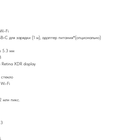
Wi-Fi
SB‑C для зарядки (1 м), адаптер питания*(опционально)
х 5.3 мм
8
Retina XDR display
 стекло
 Wi-Fi
 млн пикс.
.3
б