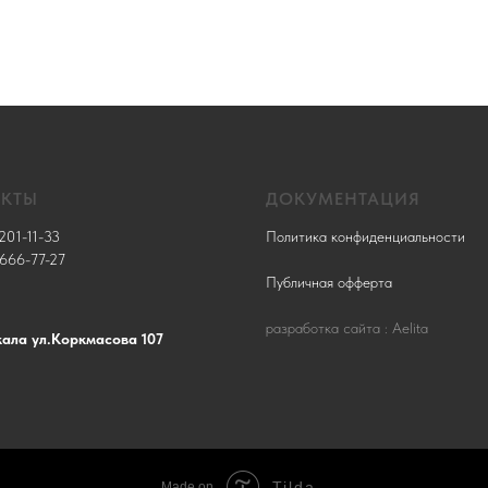
АКТЫ
ДОКУМЕНТАЦИЯ
201-11-33
Политика конфиденциальности
 666-77-27
Публичная офферта
разработка сайта : Aelita
кала ул.Коркмасова 107
Tilda
Made on