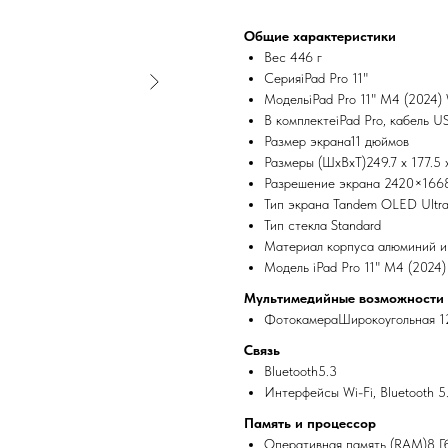
Общие характеристики
Вес 446 г
СерияiPad Pro 11"
МодельiPad Pro 11" M4 (2024) 
В комплектеiPad Pro, кабель U
Размер экрана11 дюймов
Размеры (ШxВxТ)249.7 х 177.5 
Разрешение экрана 2420×166
Тип экрана Tandem OLED Ultra 
Тип стекла Standard
Материал корпуса алюминий и
Модель iPad Pro 11" M4 (2024)
Мультимедийные возможности
ФотокамераШирокоугольная 12
Связь
Bluetooth5.3
Интерфейсы Wi-Fi, Bluetooth 5
Память и процессор
Оперативная память (RAM)8 Г