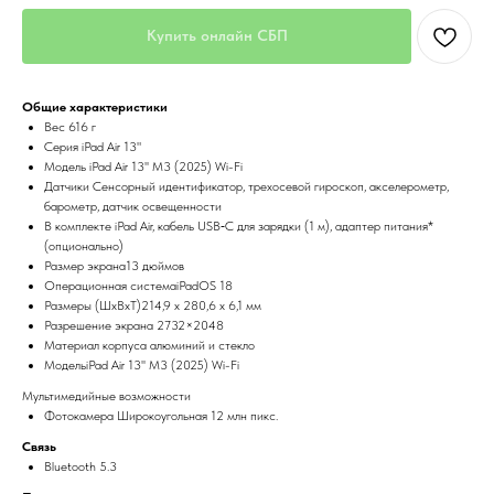
Купить онлайн СБП
Общие характеристики
Вес 616 г
Серия iPad Air 13"
Модель iPad Air 13'' M3 (2025) Wi-Fi
Датчики Сенсорный идентификатор, трехосевой гироскоп, акселерометр,
барометр, датчик освещенности
В комплекте iPad Air, кабель USB‑C для зарядки (1 м), адаптер питания*
(опционально)
Размер экрана13 дюймов
Операционная системаiPadOS 18
Размеры (ШxВxТ)214,9 х 280,6 х 6,1 мм
Разрешение экрана 2732×2048
Материал корпуса алюминий и стекло
МодельiPad Air 13'' M3 (2025) Wi-Fi
Мультимедийные возможности
Фотокамера Широкоугольная 12 млн пикс.
Связь
Bluetooth 5.3