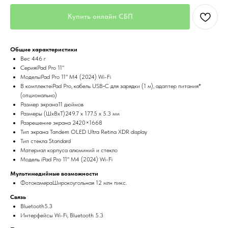
Купить онлайн СБП
Общие характеристики
Вес 446 г
СерияiPad Pro 11"
МодельiPad Pro 11" M4 (2024) Wi-Fi
В комплектеiPad Pro, кабель USB‑C для зарядки (1 м), адаптер питания*
(опционально)
Размер экрана11 дюймов
Размеры (ШxВxТ)249.7 х 177.5 х 5.3 мм
Разрешение экрана 2420×1668
Тип экрана Tandem OLED Ultra Retina XDR display
Тип стекла Standard
Материал корпуса алюминий и стекло
Модель iPad Pro 11" M4 (2024) Wi-Fi
Мультимедийные возможности
ФотокамераШирокоугольная 12 млн пикс.
Связь
Bluetooth5.3
Интерфейсы Wi-Fi, Bluetooth 5.3