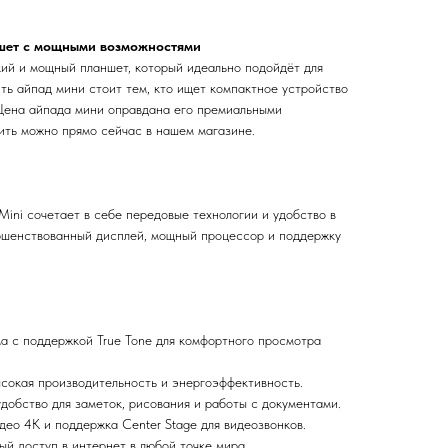
ншет с мощными возможностями
гкий и мощный планшет, который идеально подойдёт для
ить айпад мини стоит тем, кто ищет компактное устройство
Цена айпада мини оправдана его премиальными
пить можно прямо сейчас в нашем магазине.
ini сочетает в себе передовые технологии и удобство в
ршенствованный дисплей, мощный процессор и поддержку
йма с поддержкой True Tone для комфортного просмотра
ысокая производительность и энергоэффективность.
 удобство для заметок, рисования и работы с документами.
део 4K и поддержка Center Stage для видеозвонков.
й доступ в интернет в любой точке мира.