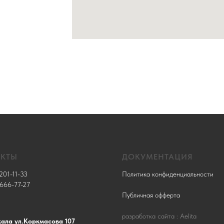
АКТЫ
ДОКУМЕНТАЦИЯ
201-11-33
Политика конфиденциальности
 666-77-27
Публичная офферта
разработка сайта : Aelita
кала ул.Коркмасова 107