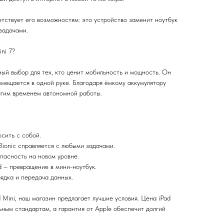
тствует его возможностям: это устройство заменит ноутбук
задачами.
ni 7?
ный выбор для тех, кто ценит мобильность и мощность. Он
омещается в одной руке. Благодаря ёмкому аккумулятору
лгим временем автономной работы.
сить с собой.
Bionic справляется с любыми задачами.
опасность на новом уровне.
d – превращение в мини-ноутбук.
ядка и передача данных.
 Mini, наш магазин предлагает лучшие условия. Цена iPad
ьным стандартам, а гарантия от Apple обеспечит долгий