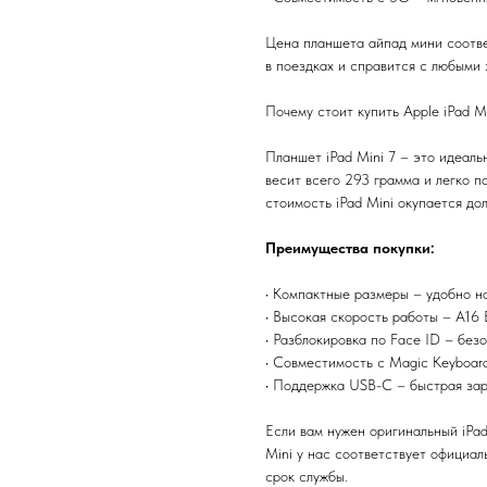
Цена планшета айпад мини соотве
в поездках и справится с любыми 
Почему стоит купить Apple iPad Mi
Планшет iPad Mini 7 – это идеаль
весит всего 293 грамма и легко п
стоимость iPad Mini окупается до
Преимущества покупки:
• Компактные размеры – удобно но
• Высокая скорость работы – A16 
• Разблокировка по Face ID – без
• Совместимость с Magic Keyboar
• Поддержка USB-C – быстрая зар
Если вам нужен оригинальный iPad
Mini у нас соответствует официал
срок службы.