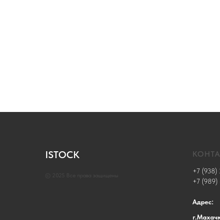
ISTOCK
КОНТ
+7 (938) 
© 2025 Все права защищены
+7 (989)
Адрес:
г.Махач