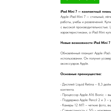
iPad Mini 7 — компактный пла
Apple iPad Mini 7 — стильный, лё
работы, учебы и развлечений. Куп
с высокой производительностью. 
характеристиками, а iPad Mini ку
Новые возможности iPad Mini 7
Обновлённый планшет Apple iPad M
использовании. Он получил усове
аксессуаров Apple.
Основные преимущества:
• Дисплей Liquid Retina – 8,3 дю
контента.
• Процессор Apple A16 Bionic – в
• Поддержка Apple Pencil 2 и 3 –
• Камеры 12 МП – четкие фото, ви
• Совместимость с 5G – мгновенны