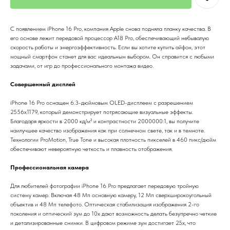
С появлением iPhone 16 Pro, компания Apple снова подняла планку качества. В
его основе лежит передовой процессор A18 Pro, обеспечивающий небывалую
скорость работы и энергоэффективность. Если вы хотите купить айфон, этот
мощный смартфон станет для вас идеальным выбором. Он справится с любыми
задачами, от игр до профессионального монтажа видео.
Совершенный дисплей
iPhone 16 Pro оснащен 6.3-дюймовым OLED-дисплеем с разрешением
2556x1179, который демонстрирует потрясающие визуальные эффекты.
Благодаря яркости в 2000 кд/м² и контрастности 2000000:1, вы получите
наилучшее качество изображения как при солнечном свете, так и в темноте.
Технологии ProMotion, True Tone и высокая плотность пикселей в 460 пикс/дюйм
обеспечивают невероятную четкость и плавность отображения.
Профессиональная камера
Для любителей фотографии iPhone 16 Pro предлагает передовую тройную
систему камер. Включая 48 Мп основную камеру, 12 Мп сверхширокоугольный
объектив и 48 Мп телефото. Оптическая стабилизация изображения 2-го
поколения и оптический зум до 10x дают возможность делать безупречно четкие
и детализированные снимки. В цифровом режиме зум достигает 25x, что