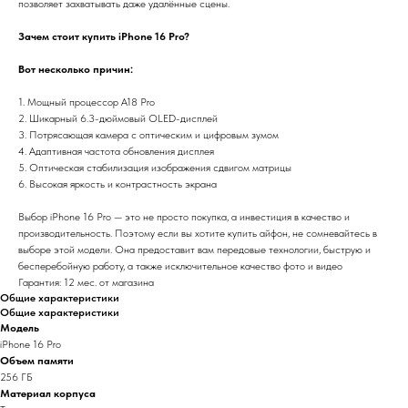
позволяет захватывать даже удалённые сцены.
Зачем стоит купить iPhone 16 Pro?
Вот несколько причин:
1. Мощный процессор A18 Pro
2. Шикарный 6.3-дюймовый OLED-дисплей
3. Потрясающая камера с оптическим и цифровым зумом
4. Адаптивная частота обновления дисплея
5. Оптическая стабилизация изображения сдвигом матрицы
6. Высокая яркость и контрастность экрана
Выбор iPhone 16 Pro — это не просто покупка, а инвестиция в качество и
производительность. Поэтому если вы хотите купить айфон, не сомневайтесь в
выборе этой модели. Она предоставит вам передовые технологии, быструю и
бесперебойную работу, а также исключительное качество фото и видео
Гарантия: 12 мес. от магазина
Общие характеристики
Общие характеристики
Модель
iPhone 16 Pro
Объем памяти
256 ГБ
Материал корпуса