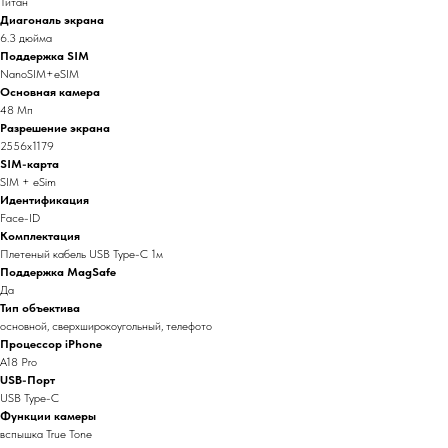
Титан
Диагональ экрана
6.3 дюйма
Поддержка SIM
NanoSIM+eSIM
Основная камера
48 Мп
Разрешение экрана
2556x1179
SIM-карта
SIM + eSim
Идентификация
Face-ID
Комплектация
Плетеный кабель USB Type-C 1м
Поддержка MagSafe
Да
Тип объектива
основной, сверхширокоугольный, телефото
Процессор iPhone
A18 Pro
USB-Порт
USB Type-C
Функции камеры
вспышка True Tone