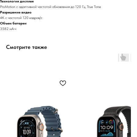
Технология дисплея
ProMotion с адаптивной частотой обновления до 120 Гц, True Tone
Разрешение видео
4K с частотой 120 кадров/ с
Объем батареи
3582 мА•ч
Смотрите также