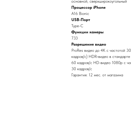
основной, сверхширокоугольный
Процессор iPhone
A16 Bionic
USB-Порт
Type-C
Функции камеры
733
Разрешение видео
ProRes видео до 4K с частотой 30
кадров/с) HDR‑видео в стандарте D
60 кадров/ с HD-видео 1080p с ча
30 кадров/ с
Гарантия: 12 мес. от магазина