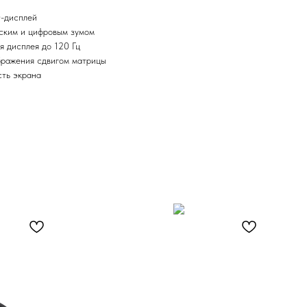
-дисплей
ским и цифровым зумом
я дисплея до 120 Гц
бражения сдвигом матрицы
сть экрана