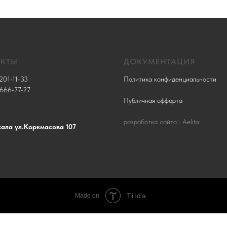
АКТЫ
ДОКУМЕНТАЦИЯ
201-11-33
Политика конфиденциальности
 666-77-27
Публичная офферта
разработка сайта : Aelita
кала ул.Коркмасова 107
Tilda
Made on