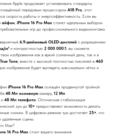
пания Apple продолжает устанавливать стандарты
 Оснащённый передовым процессором
A18 Pro
, этот
я скорость работы и энергоэффективность. Если вы
й айфон
,
iPhone 16 Pro Max
станет идеальным выбором
 требовательных игр до профессионального видеомонтажа.
евероятный
6.9-дюймовый OLED-дисплей
с разрешением
кд/м²
и контрастностью
2 000 000:1
, вы сможете
вом изображения как в яркий солнечный день, так и в
True Tone
, вместе с высокой плотностью пикселей в
460
ждое изображение будет выглядеть максимально чётко и
афии
iPhone 16 Pro Max
оснащён продвинутой тройной
ебя
48 Мп основную
камеру,
12 Мп
 и
48 Мп телефото
. Оптическая стабилизация
тический зум до
10×
предоставляют возможность делать
анные снимки. В цифровом режиме зум достигает
25×
, что
е удалённые сцены.
Pro Max?
one 16 Pro Max
стоит вашего внимания: