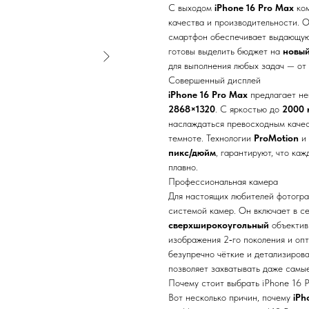
С выходом
iPhone 16 Pro Max
ком
качества и производительности.
смартфон обеспечивает выдающуюс
готовы выделить бюджет на
новы
для выполнения любых задач — от
Совершенный дисплей
iPhone 16 Pro Max
предлагает н
2868×1320
. С яркостью до
2000 
наслаждаться превосходным качест
темноте. Технологии
ProMotion
и
пикс/дюйм
, гарантируют, что ка
плавно.
Профессиональная камера
Для настоящих любителей фотогр
системой камер. Он включает в с
сверхширокоугольный
объектив
изображения 2‑го поколения и оп
безупречно чёткие и детализиров
позволяет захватывать даже самы
Почему стоит выбрать iPhone 16 
Вот несколько причин, почему
iPh