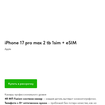
iPhone 17 pro max 2 tb 1sim + eSIM
Apple
Купить онлайн СБП
Купить в рассрочку
Камеры профессионального уровня
48 МП Fusion-система камер
— каждая деталь выглядит кинематографично.
Телефото с 8× оптическим зумом
— приближай без потери качества, как на