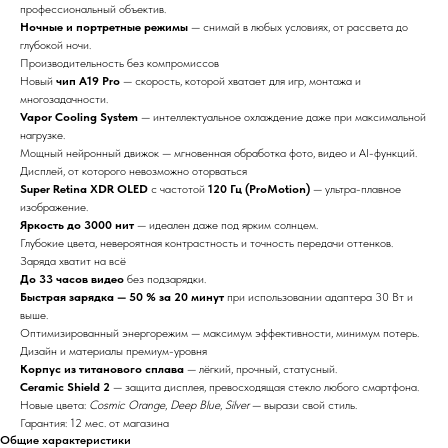
профессиональный объектив.
Ночные и портретные режимы
— снимай в любых условиях, от рассвета до
глубокой ночи.
Производительность без компромиссов
Новый
чип A19 Pro
— скорость, которой хватает для игр, монтажа и
многозадачности.
Vapor Cooling System
— интеллектуальное охлаждение даже при максимальной
нагрузке.
Мощный нейронный движок — мгновенная обработка фото, видео и AI-функций.
Дисплей, от которого невозможно оторваться
Super Retina XDR OLED
с частотой
120 Гц (ProMotion)
— ультра-плавное
изображение.
Яркость до 3000 нит
— идеален даже под ярким солнцем.
Глубокие цвета, невероятная контрастность и точность передачи оттенков.
Заряда хватит на всё
До 33 часов видео
без подзарядки.
Быстрая зарядка — 50 % за 20 минут
при использовании адаптера 30 Вт и
выше.
Оптимизированный энергорежим — максимум эффективности, минимум потерь.
Дизайн и материалы премиум-уровня
Корпус из титанового сплава
— лёгкий, прочный, статусный.
Ceramic Shield 2
— защита дисплея, превосходящая стекло любого смартфона.
Новые цвета:
Cosmic Orange
,
Deep Blue
,
Silver
— вырази свой стиль.
Гарантия: 12 мес. от магазина
Общие характеристики