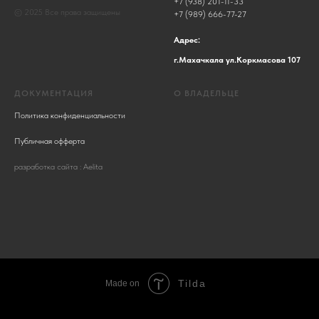
+7 (938) 201-11-33
© 2025 Все права защищены
+7 (989) 666-77-27
Адрес:
г.Махачкала ул.Коркмасова 107
ДОКУМЕНТАЦИЯ
О ВЛАДЕЛЬЦЕ
Политика конфиденциальности
Публичная офферта
разработка сайта : Aelita
Tilda
Made on