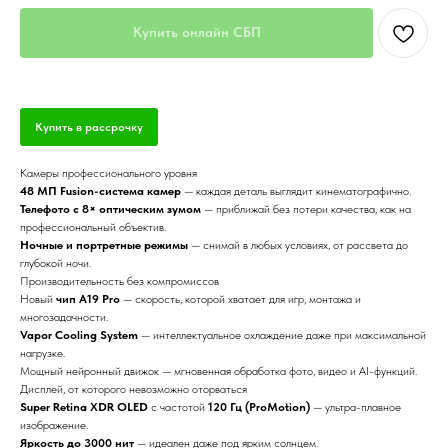
Купить онлайн СБП
Купить в рассрочку
Камеры профессионального уровня
48 МП Fusion-система камер
— каждая деталь выглядит кинематографично.
Телефото с 8× оптическим зумом
— приближай без потери качества, как на
профессиональный объектив.
Ночные и портретные режимы
— снимай в любых условиях, от рассвета до
глубокой ночи.
Производительность без компромиссов
Новый
чип A19 Pro
— скорость, которой хватает для игр, монтажа и
многозадачности.
Vapor Cooling System
— интеллектуальное охлаждение даже при максимальной
нагрузке.
Мощный нейронный движок — мгновенная обработка фото, видео и AI-функций.
Дисплей, от которого невозможно оторваться
Super Retina XDR OLED
с частотой
120 Гц (ProMotion)
— ультра-плавное
изображение.
Яркость до 3000 нит
— идеален даже под ярким солнцем.