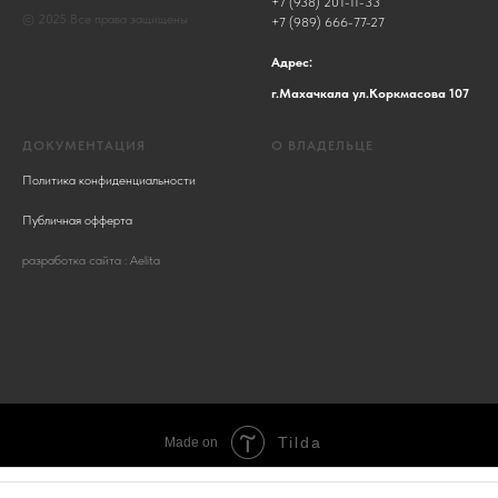
+7 (938) 201-11-33
© 2025 Все права защищены
+7 (989) 666-77-27
Адрес:
г.Махачкала ул.Коркмасова 107
ДОКУМЕНТАЦИЯ
О ВЛАДЕЛЬЦЕ
Политика конфиденциальности
Публичная офферта
разработка сайта : Aelita
Tilda
Made on