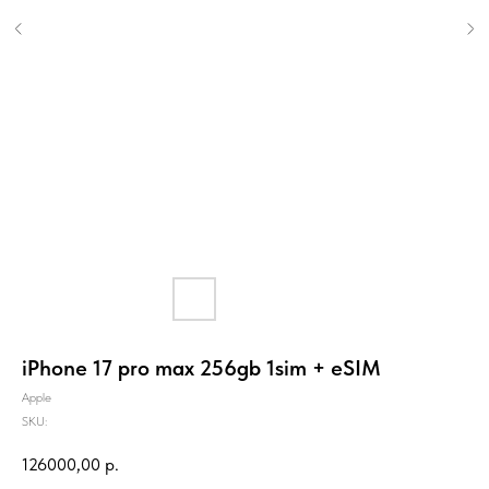
iPhone 17 pro max 256gb 1sim + eSIM
Apple
SKU:
126000,00
р.