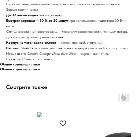
Глубокие цвета, невероятная контрастность и точность передачи оттенков.
Заряда хватит на всё
До 33 часов видео
без подзарядки.
Быстрая зарядка — 50 % за 20 минут
при использовании адаптера 30 Вт и
выше.
Оптимизированный энергорежим — максимум эффективности, минимум потерь.
Дизайн и материалы премиум-уровня
Корпус из титанового сплава
— лёгкий, прочный, статусный.
Ceramic Shield 2
— защита дисплея, превосходящая стекло любого смартфона.
Новые цвета:
Cosmic Orange
,
Deep Blue
,
Silver
— вырази свой стиль.
Гарантия: 12 мес. от магазина
Общие характеристики
Общие характеристики
Смотрите также