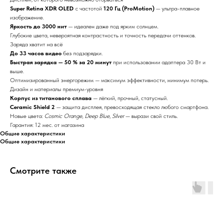
Super Retina XDR OLED
с частотой
120 Гц (ProMotion)
— ультра-плавное
изображение.
Яркость до 3000 нит
— идеален даже под ярким солнцем.
Глубокие цвета, невероятная контрастность и точность передачи оттенков.
Заряда хватит на всё
До 33 часов видео
без подзарядки.
Быстрая зарядка — 50 % за 20 минут
при использовании адаптера 30 Вт и
выше.
Оптимизированный энергорежим — максимум эффективности, минимум потерь.
Дизайн и материалы премиум-уровня
Корпус из титанового сплава
— лёгкий, прочный, статусный.
Ceramic Shield 2
— защита дисплея, превосходящая стекло любого смартфона.
Новые цвета:
Cosmic Orange
,
Deep Blue
,
Silver
— вырази свой стиль.
Гарантия: 12 мес. от магазина
Общие характеристики
Общие характеристики
Смотрите также