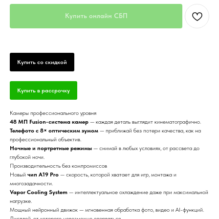
Купить онлайн СБП
Купить со скидкой
Купить в рассрочку
Камеры профессионального уровня
48 МП Fusion-система камер
— каждая деталь выглядит кинематографично.
Телефото с 8× оптическим зумом
— приближай без потери качества, как на
профессиональный объектив.
Ночные и портретные режимы
— снимай в любых условиях, от рассвета до
глубокой ночи.
Производительность без компромиссов
Новый
чип A19 Pro
— скорость, которой хватает для игр, монтажа и
многозадачности.
Vapor Cooling System
— интеллектуальное охлаждение даже при максимальной
нагрузке.
Мощный нейронный движок — мгновенная обработка фото, видео и AI-функций.
Дисплей, от которого невозможно оторваться