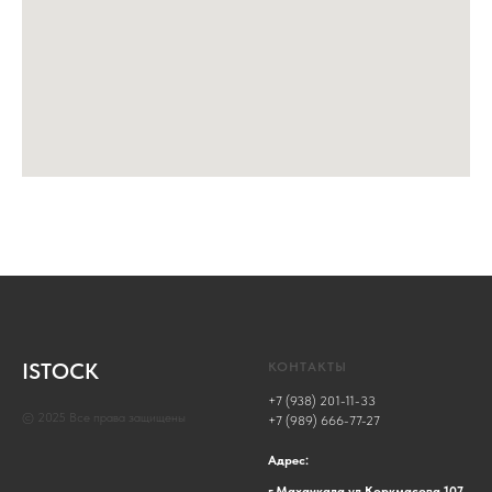
ISTOCK
КОНТАКТЫ
+7 (938) 201-11-33
© 2025 Все права защищены
+7 (989) 666-77-27
Адрес:
г.Махачкала ул.Коркмасова 107