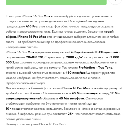
С выходом
iPhone 16 Pro Max
компания Apple продолжает устанавливать
стандарты качества и производительности. Оснащённый передовым
процессором
A18 Pro
, этот смартфон обеспечивает выдающуюся скорость
работы и энергоэффективность. Если вы готовы выделить бюджет на
новый
айфон
,
iPhone 16 Pro Max
станет идеальным выбором для выполнения любых
задач — от требовательных игр до профессионального видеомонтажа.
Совершенный дисплей
iPhone 16 Pro Max
предлагает невероятный
6.9-дюймовый OLED-дисплей
с
разрешением
2868×1320
. С яркостью до
2000 кд/м²
и контрастностью
2 000
000:1
, вы сможете наслаждаться превосходным качеством изображения как в
яркий солнечный день, так и в темноте. Технологии
ProMotion
и
True Tone
,
вместе с высокой плотностью пикселей в
460 пикс/дюйм
, гарантируют, что
каждое изображение будет выглядеть максимально чётко и плавно.
Профессиональная камера
Для настоящих любителей фотографии
iPhone 16 Pro Max
оснащён продвинутой
тройной системой камер. Он включает в себя
48 Мп основную
камеру,
12 Мп
сверхширокоугольный
объектив и
48 Мп телефото
. Оптическая
стабилизация изображения 2‑го поколения и оптический зум до
10×
предоставляют возможность делать безупречно чёткие и детализированные
снимки. В цифровом режиме зум достигает
25×
, что позволяет захватывать даже
самые удалённые сцены.
Почему стоит выбрать iPhone 16 Pro Max?