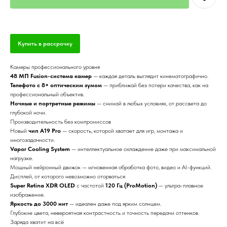
Купить в рассрочку
Камеры профессионального уровня
48 МП Fusion-система камер
— каждая деталь выглядит кинематографично.
Телефото с 8× оптическим зумом
— приближай без потери качества, как на
профессиональный объектив.
Ночные и портретные режимы
— снимай в любых условиях, от рассвета до
глубокой ночи.
Производительность без компромиссов
Новый
чип A19 Pro
— скорость, которой хватает для игр, монтажа и
многозадачности.
Vapor Cooling System
— интеллектуальное охлаждение даже при максимальной
нагрузке.
Мощный нейронный движок — мгновенная обработка фото, видео и AI-функций.
Дисплей, от которого невозможно оторваться
Super Retina XDR OLED
с частотой
120 Гц (ProMotion)
— ультра-плавное
изображение.
Яркость до 3000 нит
— идеален даже под ярким солнцем.
Глубокие цвета, невероятная контрастность и точность передачи оттенков.
Заряда хватит на всё