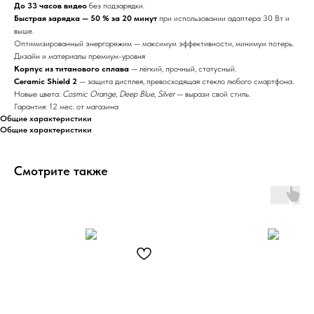
До 33 часов видео
без подзарядки.
Быстрая зарядка — 50 % за 20 минут
при использовании адаптера 30 Вт и
выше.
Оптимизированный энергорежим — максимум эффективности, минимум потерь.
Дизайн и материалы премиум-уровня
Корпус из титанового сплава
— лёгкий, прочный, статусный.
Ceramic Shield 2
— защита дисплея, превосходящая стекло любого смартфона.
Новые цвета:
Cosmic Orange
,
Deep Blue
,
Silver
— вырази свой стиль.
Гарантия: 12 мес. от магазина
Общие характеристики
Общие характеристики
Смотрите также