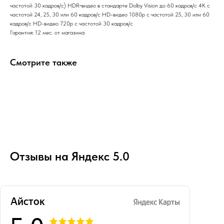
частотой 30 кадров/с) HDR‑видео в стандарте Dolby Vision до 60 кадров/ с 4K с
частотой 24, 25, 30 или 60 кадров/ с HD-видео 1080p с частотой 25, 30 или 60
кадров/ с HD-видео 720p с частотой 30 кадров/ с
Гарантия: 12 мес. от магазина
Смотрите также
Отзывы на Яндекс 5.0