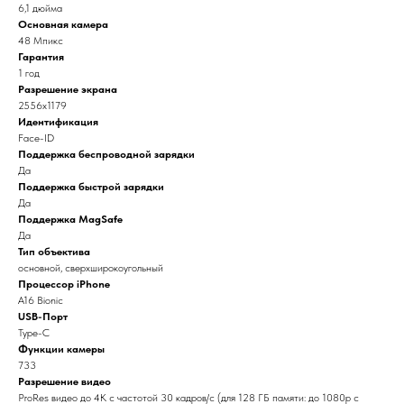
6,1 дюйма
Основная камера
48 Мпикс
Гарантия
1 год
Разрешение экрана
2556x1179
Идентификация
Face-ID
Поддержка беспроводной зарядки
Да
Поддержка быстрой зарядки
Да
Поддержка MagSafe
Да
Тип объектива
основной, сверхширокоугольный
Процессор iPhone
A16 Bionic
USB-Порт
Type-C
Функции камеры
733
Разрешение видео
ProRes видео до 4K с частотой 30 кадров/с (для 128 ГБ памяти: до 1080p с