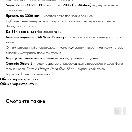
Super Retina XDR OLED
с частотой
120 Гц (ProMotion)
— ультра-плавное
изображение.
Яркость до 3000 нит
— идеален даже под ярким солнцем.
Глубокие цвета, невероятная контрастность и точность передачи оттенков.
Заряда хватит на всё
До 33 часов видео
без подзарядки.
Быстрая зарядка — 50 % за 20 минут
при использовании адаптера 30 Вт и
выше.
Оптимизированный энергорежим — максимум эффективности, минимум потерь.
Дизайн и материалы премиум-уровня
Корпус из титанового сплава
— лёгкий, прочный, статусный.
Ceramic Shield 2
— защита дисплея, превосходящая стекло любого смартфона.
Новые цвета:
Cosmic Orange
,
Deep Blue
,
Silver
— вырази свой стиль.
Гарантия: 12 мес. от магазина
Общие характеристики
Общие характеристики
Смотрите также