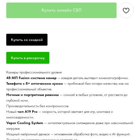
Купить онлайн СБП
Купить со скидкой
Купить в рассрочку
Камеры профессионального уровня
48 МП Fusion-система камер
— каждая деталь выглядит кинематографично.
Телефото с 8× оптическим зумом
— приближай без потери качества, как на
профессиональный объектив.
Ночные и портретные режимы
— снимай в любых условиях, от рассвета до
глубокой ночи.
Производительность без компромиссов
Новый
чип A19 Pro
— скорость, которой хватает для игр, монтажа и
многозадачности.
Vapor Cooling System
— интеллектуальное охлаждение даже при максимальной
нагрузке.
Мощный нейронный движок — мгновенная обработка фото, видео и AI-функций.
Дисплей, от которого невозможно оторваться