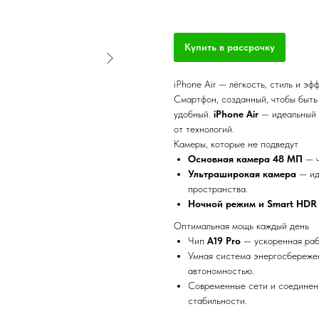
Купить в рассрочку
iPhone Air — лёгкость, стиль и эф
Смартфон, созданный, чтобы быть
удобный.
iPhone Air
— идеальный в
от технологий.
Камеры, которые не подведут
Основная камера 48 МП
— ч
Ультраширокая камера
— ид
пространства.
Ночной режим и Smart HDR
Оптимальная мощь каждый день
Чип
A19 Pro
— ускоренная рабо
Умная система энергосбереже
автономностью.
Современные сети и соединени
стабильности.