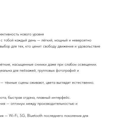
фективность нового уровня
 с тобой каждый день — лёгкий, мощный и невероятно
ыбор для тех, кто ценит свободу движения и удовольствие
ёткие, насыщенные снимки даже при слабом освещении.
еальна для пейзажей, групповых фотографий и
— тёмные сцены оживают, цвета выглядят естественно.
та, быстрая отдача, плавный интерфейс.
ния — оптимум между производительностью и
я — Wi-Fi, 5G, Bluetooth последнего поколения для