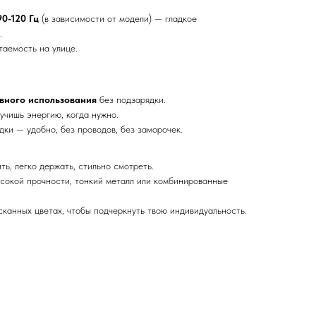
90-120 Гц
(в зависимости от модели) — гладкое
.
таемость на улице.
.
ивного использования
без подзарядки.
учишь энергию, когда нужно.
ки — удобно, без проводов, без заморочек.
ь, легко держать, стильно смотреть.
сокой прочности, тонкий металл или комбинированные
сканных цветах, чтобы подчеркнуть твою индивидуальность.