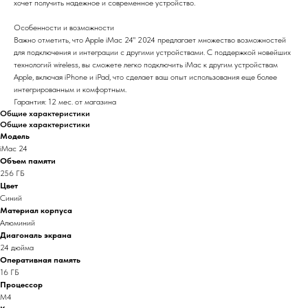
хочет получить надежное и современное устройство.
Особенности и возможности
Важно отметить, что Apple iMac 24" 2024 предлагает множество возможностей
для подключения и интеграции с другими устройствами. С поддержкой новейших
технологий wireless, вы сможете легко подключить iMac к другим устройствам
Apple, включая iPhone и iPad, что сделает ваш опыт использования еще более
интегрированным и комфортным.
Гарантия: 12 мес. от магазина
Общие характеристики
Общие характеристики
Модель
iMac 24
Объем памяти
256 ГБ
Цвет
Синий
Материал корпуса
Алюминий
Диагональ экрана
24 дюйма
Оперативная память
16 ГБ
Процессор
M4