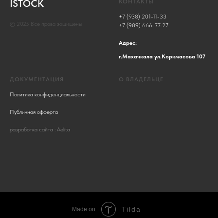
ISTOCK
КОНТАКТЫ
+7 (938) 201-11-33
© 2025 Все права защищены
+7 (989) 666-77-27
Адрес:
г.Махачкала ул.Коркмасова 107
ДОКУМЕНТАЦИЯ
О ВЛАДЕЛЬЦЕ
Политика конфиденциальности
Публичная офферта
разработка сайта : Aelita
Tilda
Made on