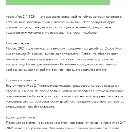
Apple iMac 24" 2024 — это высококачественный моноблок, который сочетает в
себе мощные характеристики и элегантный дизайн. Этот продукт от Apple
идеально подходит как для работы, так и для развлечений, предоставляя
пользователям максимальную производительность и удобство.
Дизайн и экран
Модель 2024 года отличается стильным и современным дизайном. Экран iMac
имеет размер 24 дюйма и выполнен по технологии Retina, что обеспечивает
отличную цветопередачу и яркость. Благодаря тонким рамкам, устройство
выглядит еще более привлекательно. Вы можете насладиться качественным
изображением как при работе, так и при просмотре фильмов или игр.
Производительность
Внутри Apple iMac 24" установлены мощные процессоры, которые позволяют
эффективно выполнять любые задачи. Азотно-кислородная система охлаждения
обеспечивает стабильную работу устройства при высокой нагрузке. Вы можете
комфортно заниматься графическим дизайном, программированием или играть в
современные игры без задержек.
Цена и доступность
Принимая во внимание высокое качество и характеристики, цена Apple iMac 24"
2024 является оправданной. Этот моноблок — отличное решение для тех, кто