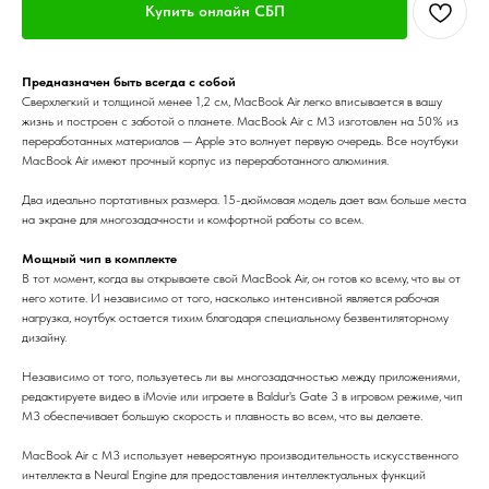
Купить онлайн СБП
Предназначен быть всегда с собой
Сверхлегкий и толщиной менее 1,2 см, MacBook Air легко вписывается в вашу
жизнь и построен с заботой о планете. MacBook Air с M3 изготовлен на 50% из
переработанных материалов — Apple это волнует первую очередь. Все ноутбуки
MacBook Air имеют прочный корпус из переработанного алюминия.
Два идеально портативных размера. 15-дюймовая модель дает вам больше места
на экране для многозадачности и комфортной работы со всем.
Мощный чип в комплекте
В тот момент, когда вы открываете свой MacBook Air, он готов ко всему, что вы от
него хотите. И независимо от того, насколько интенсивной является рабочая
нагрузка, ноутбук остается тихим благодаря специальному безвентиляторному
дизайну.
Независимо от того, пользуетесь ли вы многозадачностью между приложениями,
редактируете видео в iMovie или играете в Baldur's Gate 3 в игровом режиме, чип
M3 обеспечивает большую скорость и плавность во всем, что вы делаете.
MacBook Air с M3 использует невероятную производительность искусственного
интеллекта в Neural Engine для предоставления интеллектуальных функций