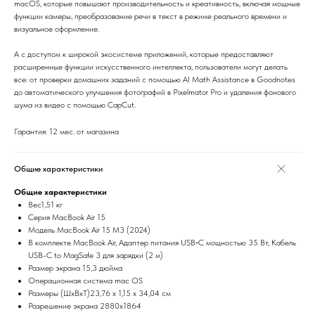
macOS, которые повышают производительность и креативность, включая мощные
функции камеры, преобразование речи в текст в режиме реального времени и
визуальное оформление.
А с доступом к широкой экосистеме приложений, которые предоставляют
расширенные функции искусственного интеллекта, пользователи могут делать
все: от проверки домашних заданий с помощью AI Math Assistance в Goodnotes
до автоматического улучшения фотографий в Pixelmator Pro и удаления фонового
шума из видео с помощью CapCut.
Гарантия: 12 мес. от магазина
Общие характеристики
Общие характеристики
Вес1,51 кг
Серия MacBook Air 15
Модель MacBook Air 15 M3 (2024)
В комплекте MacBook Air, Адаптер питания USB‑C мощностью 35 Вт, Кабель
USB-C to MagSafe 3 для зарядки (2 м)
Размер экрана 15,3 дюйма
Операционная система mac OS
Размеры (ШxВxТ)23,76 х 1,15 х 34,04 см
Разрешение экрана 2880x1864