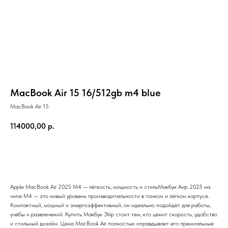
MacBook Air 15 16/512gb m4 blue
MacBook Air 15
114000,00
р.
Купить онлайн СБП
Apple MacBook Air 2025 M4 — лёгкость, мощность и стильМакбук Аир 2025 на
чипе M4 — это новый уровень производительности в тонком и лёгком корпусе.
Компактный, мощный и энергоэффективный, он идеально подойдёт для работы,
учёбы и развлечений. Купить Макбук Эйр стоит тем, кто ценит скорость, удобство
и стильный дизайн. Цена MacBook Air полностью оправдывает его премиальные