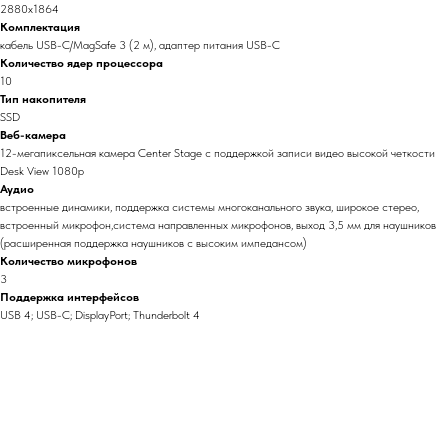
2880x1864
Комплектация
кабель USB-C/MagSafe 3 (2 м), адаптер питания USB-C
Количество ядер процессора
10
Тип накопителя
SSD
Веб-камера
12-мегапиксельная камера Center Stage с поддержкой записи видео высокой четкости
Desk View 1080p
Аудио
встроенные динамики, поддержка системы многоканального звука, широкое стерео,
встроенный микрофон,система направленных микрофонов, выход 3,5 мм для наушников
(расширенная поддержка наушников с высоким импедансом)
Количество микрофонов
3
Поддержка интерфейсов
USB 4; USB-C; DisplayPort; Thunderbolt 4