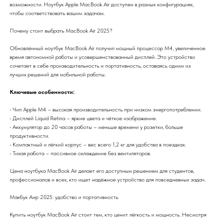
возможности. Ноутбук Apple MacBook Air доступен в разных конфигурациях,
чтобы соответствовать вашим задачам.
Почему стоит выбрать MacBook Air 2025?
Обновлённый ноутбук MacBook Air получил мощный процессор M4, увеличенное
время автономной работы и усовершенствованный дисплей. Это устройство
сочетает в себе производительность и портативность, оставаясь одним из
лучших решений для мобильной работы.
Ключевые особенности:
• Чип Apple M4 – высокая производительность при низком энергопотреблении.
• Дисплей Liquid Retina – яркие цвета и чёткое изображение.
• Аккумулятор до 20 часов работы – меньше времени у розетки, больше
продуктивности.
• Компактный и лёгкий корпус – вес всего 1,2 кг для удобства в поездках.
• Тихая работа – пассивное охлаждение без вентиляторов.
Цена ноутбука MacBook Air делает его доступным решением для студентов,
профессионалов и всех, кто ищет надёжное устройство для повседневных задач.
Макбук Аир 2025: удобство и портативность
Купить ноутбук MacBook Air стоит тем, кто ценит лёгкость и мощность. Несмотря