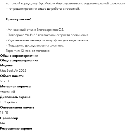
на тонкий корпус, ноутбук Макбук Аир справляется с задачами разной сложности
— от редактирования видео до работы с графикой.
Преимущества:
• Мгновенный отклик благодаря macOS.
• Поддержка Wi-Fi 6E для высокой скорости соединения.
• Улучшенная веб-камера и микрофоны для видеозвонков.
• Поддержка до двух внешних дисплеев.
Гарантия: 12 мес. от магазина
Общие характеристики
Общие характеристики
Модель
MacBook Air 2025
Объем памяти
512 ГБ
Материал корпуса
Алюминий
Диагональ экрана
15.3 дюйма
Оперативная память
16 ГБ
Процессор
M4
Разрешение экрана