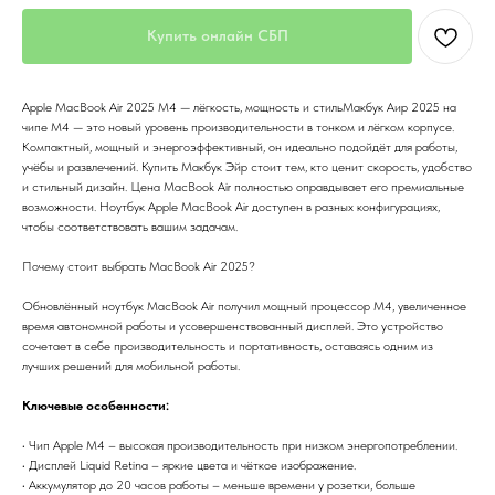
Купить онлайн СБП
Apple MacBook Air 2025 M4 — лёгкость, мощность и стильМакбук Аир 2025 на
чипе M4 — это новый уровень производительности в тонком и лёгком корпусе.
Компактный, мощный и энергоэффективный, он идеально подойдёт для работы,
учёбы и развлечений. Купить Макбук Эйр стоит тем, кто ценит скорость, удобство
и стильный дизайн. Цена MacBook Air полностью оправдывает его премиальные
возможности. Ноутбук Apple MacBook Air доступен в разных конфигурациях,
чтобы соответствовать вашим задачам.
Почему стоит выбрать MacBook Air 2025?
Обновлённый ноутбук MacBook Air получил мощный процессор M4, увеличенное
время автономной работы и усовершенствованный дисплей. Это устройство
сочетает в себе производительность и портативность, оставаясь одним из
лучших решений для мобильной работы.
Ключевые особенности:
• Чип Apple M4 – высокая производительность при низком энергопотреблении.
• Дисплей Liquid Retina – яркие цвета и чёткое изображение.
• Аккумулятор до 20 часов работы – меньше времени у розетки, больше