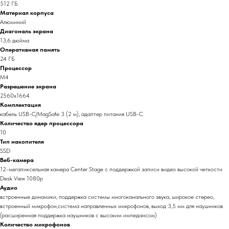
512 ГБ
Материал корпуса
Алюминий
Диагональ экрана
13,6 дюйма
Оперативная память
24 ГБ
Процессор
M4
Разрешение экрана
2560x1664
Комплектация
кабель USB-C/MagSafe 3 (2 м), адаптер питания USB-C
Количество ядер процессора
10
Тип накопителя
SSD
Веб-камера
12-мегапиксельная камера Center Stage с поддержкой записи видео высокой четкости
Desk View 1080p
Аудио
встроенные динамики, поддержка системы многоканального звука, широкое стерео,
встроенный микрофон,система направленных микрофонов, выход 3,5 мм для наушников
(расширенная поддержка наушников с высоким импедансом)
Количество микрофонов