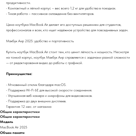
продуктивности.
• Компактный и лёгкий корпус – вес всего 1,2 кг для удобства в поездках.
• Тихая работа – пассивное охлаждение без вентиляторов.
Цена ноутбука MacBook Air делает его доступным решением для студентов,
профессионалов и всех, кто ищет надёжное устройство для повседневных задач.
Макбук Аир 2025: удобство и портативность
Купить ноутбук MacBook Air стоит тем, кто ценит лёгкость и мощность. Несмотря
на тонкий корпус, ноутбук Макбук Аир справляется с задачами разной сложности
— от редактирования видео до работы с графикой.
Преимущества:
• Мгновенный отклик благодаря macOS.
• Поддержка Wi-Fi 6E для высокой скорости соединения.
• Улучшенная веб-камера и микрофоны для видеозвонков.
• Поддержка до двух внешних дисплеев.
Гарантия: 12 мес. от магазина
Общие характеристики
Общие характеристики
Модель
MacBook Air 2025
Объем памяти