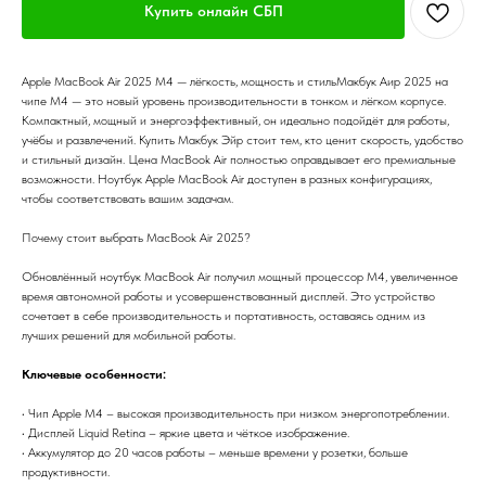
Купить онлайн СБП
Apple MacBook Air 2025 M4 — лёгкость, мощность и стильМакбук Аир 2025 на
чипе M4 — это новый уровень производительности в тонком и лёгком корпусе.
Компактный, мощный и энергоэффективный, он идеально подойдёт для работы,
учёбы и развлечений. Купить Макбук Эйр стоит тем, кто ценит скорость, удобство
и стильный дизайн. Цена MacBook Air полностью оправдывает его премиальные
возможности. Ноутбук Apple MacBook Air доступен в разных конфигурациях,
чтобы соответствовать вашим задачам.
Почему стоит выбрать MacBook Air 2025?
Обновлённый ноутбук MacBook Air получил мощный процессор M4, увеличенное
время автономной работы и усовершенствованный дисплей. Это устройство
сочетает в себе производительность и портативность, оставаясь одним из
лучших решений для мобильной работы.
Ключевые особенности:
• Чип Apple M4 – высокая производительность при низком энергопотреблении.
• Дисплей Liquid Retina – яркие цвета и чёткое изображение.
• Аккумулятор до 20 часов работы – меньше времени у розетки, больше
продуктивности.