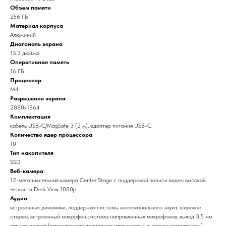
Объем памяти
256 ГБ
Материал корпуса
Алюминий
Диагональ экрана
15.3 дюйма
Оперативная память
16 ГБ
Процессор
M4
Разрешение экрана
2880x1864
Комплектация
кабель USB-C/MagSafe 3 (2 м), адаптер питания USB-C
Количество ядер процессора
10
Тип накопителя
SSD
Веб-камера
12-мегапиксельная камера Center Stage с поддержкой записи видео высокой
четкости Desk View 1080p
Аудио
встроенные динамики, поддержка системы многоканального звука, широкое
стерео, встроенный микрофон,система направленных микрофонов, выход 3,5 мм
для наушников (расширенная поддержка наушников с высоким импедансом)