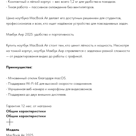
• Компактный и лёгкий корпус – вес всего 1,2 кг для удобства в поездках.
• Тихая работа – пассивное охлаждение без вентиляторов.
Цена ноутбука MacBook Air делает его доступным решением для студентов,
профессионалов и всех, кто ищет надёжное устройство для повседневных задач.
Макбук Аир 2025: удобство и портативность
Купить ноутбук MacBook Air стоит тем, кто ценит лёгкость и мощность. Несмотря
на тонкий корпус, ноутбук Макбук Аир справляется с задачами разной сложности
— от редактирования видео до работы с графикой.
Преимущества:
• Мгновенный отклик благодаря macOS.
• Поддержка Wi-Fi 6E для высокой скорости соединения.
• Улучшенная веб-камера и микрофоны для видеозвонков.
• Поддержка до двух внешних дисплеев.
Гарантия: 12 мес. от магазина
Общие характеристики
Общие характеристики
Модель
MacBook Air 2025