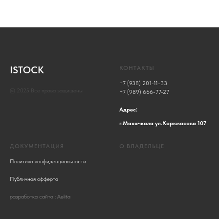
ISTOCK
КОНТАКТЫ
+7 (938) 201-11-33
© 2025 Все права защищены
+7 (989) 666-77-27
Адрес:
г.Махачкала ул.Коркмасова 107
ДОКУМЕНТАЦИЯ
О ВЛАДЕЛЬЦЕ
Политика конфиденциальности
Публичная офферта
разработка сайта : Aelita